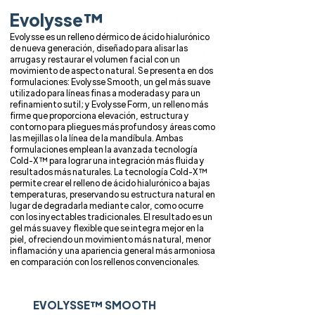
Evolysse™
Evolysse es un relleno dérmico de ácido hialurónico
de nueva generación, diseñado para alisar las
arrugas y restaurar el volumen facial con un
movimiento de aspecto natural. Se presenta en dos
formulaciones: Evolysse Smooth, un gel más suave
utilizado para líneas finas a moderadas y para un
refinamiento sutil; y Evolysse Form, un relleno más
firme que proporciona elevación, estructura y
contorno para pliegues más profundos y áreas como
las mejillas o la línea de la mandíbula. Ambas
formulaciones emplean la avanzada tecnología
Cold-X™ para lograr una integración más fluida y
resultados más naturales. La tecnología Cold-X™
permite crear el relleno de ácido hialurónico a bajas
temperaturas, preservando su estructura natural en
lugar de degradarla mediante calor, como ocurre
con los inyectables tradicionales. El resultado es un
gel más suave y flexible que se integra mejor en la
piel, ofreciendo un movimiento más natural, menor
inflamación y una apariencia general más armoniosa
en comparación con los rellenos convencionales.
EVOLYSSE™ SMOOTH