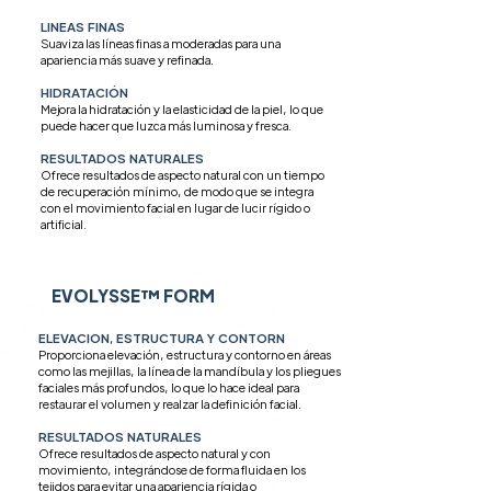
LINEAS FINAS
Suaviza las líneas finas a moderadas para una
apariencia más suave y refinada.
HIDRATACIÓN
Mejora la hidratación y la elasticidad de la piel, lo que
puede hacer que luzca más luminosa y fresca.
RESULTADOS NATURALES
Ofrece resultados de aspecto natural con un tiempo
de recuperación mínimo, de modo que se integra
con el movimiento facial en lugar de lucir rígido o
artificial.
EVOLYSSE™ FORM
ELEVACION, ESTRUCTURA Y CONTORN
Proporciona elevación, estructura y contorno en áreas
como las mejillas, la línea de la mandíbula y los pliegues
faciales más profundos, lo que lo hace ideal para
restaurar el volumen y realzar la definición facial.
RESULTADOS NATURALES
Ofrece resultados de aspecto natural y con
movimiento, integrándose de forma fluida en los
tejidos para evitar una apariencia rígida o