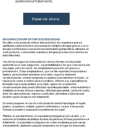
posteriores al tratamiento.
Reservar ahora
INFORMACIÓN IMPORTANTE DE SEGURIDAD
No utilice este producto si tiene antecedentes de reacciones graves
(anafilaxia) o antecedentes o presencia de múltiples alergias graves o si es
alérgico a la lidocaína o a las proteínas bacterianas grampositivas utilizadas en
este producto, o si ha tenido reacciones alérgicas previas a los rellenos de
ácido hialurónico.
Uno de los riesgos de la inyección de relleno dérmico es la inyección
accidental en un vaso sanguíneo. Las probabilidades de que esto ocurra son
muy bajas, pero de ocurrir, las complicaciones pueden ser graves y
permanentes. Estas complicaciones, que se han reportado en inyecciones
faciales, pueden incluir anomalías en la visión, ceguera, accidente
cerebrovascular, costras temporales o cicatrices permanentes en la piel. La
mayoría de estos eventos son irreversibles. Informe a su especialista de
inmediato si presenta cambios en la visión, signos de un accidente
cerebrovascular (incluyendo dificultad repentina para hablar, entumecimiento o
debilidad en la cara, brazos o piernas, dificultad para caminar, caída del rostro,
dolor de cabeza intenso, mareos o confusión), piel blanca o dolor inusual
durante o poco después del tratamiento.
Se debe posponer el uso de este producto donde haya llagas en la piel,
granos, erupciones, urticaria, quistes o infecciones, ya que esto puede
retrasar la curación o empeorar los problemas de la piel.
Minimice el ejercicio intenso, la exposición prolongada al sol o al calor, y el
consumo de bebidas alcohólicas durante las primeras 24 horas posteriores al
tratamiento. La exposición a cualquiera de estas sustancias puede causar
enrojecimiento, hinchazón o picazón temporales en el lugar de la inyección.