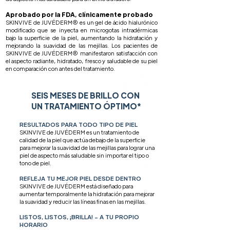
Aprobado por la FDA, clínicamente probado
SKINVIVE de JUVÉDERM® es un gel de ácido hialurónico
modificado que se inyecta en microgotas intradérmicas
bajo la superficie de la piel, aumentando la hidratación y
mejorando la suavidad de las mejillas. Los pacientes de
SKINVIVE de JUVÉDERM® manifestaron satisfacción con
el aspecto radiante, hidratado, fresco y saludable de su piel
en comparación con antes del tratamiento.
SEIS MESES DE BRILLO CON
UN TRATAMIENTO ÓPTIMO*
RESULTADOS PARA TODO TIPO DE PIEL
SKINVIVE de JUVÉDERM es un tratamiento de
calidad de la piel que actúa debajo de la superficie
para mejorar la suavidad de las mejillas para lograr una
piel de aspecto más saludable sin importar el tipo o
tono de piel.
REFLEJA TU MEJOR PIEL DESDE DENTRO
SKINVIVE de JUVÉDERM está diseñado para
aumentar temporalmente la hidratación para mejorar
la suavidad y reducir las líneas finas en las mejillas.
LISTOS, LISTOS, ¡BRILLA! - A TU PROPIO
HORARIO