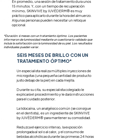
En promedio, una sesión de tratamiento dura unos
15 minutos. Y, con un tiempo de recuperación
mínimo, SKINVIVE by JUVÉDERM® es muy
práctico para aplicarlo durante la hora del almuerzo.
Algunas personas pueden necesitar un retoque
opcional.
*Duración: 6 meses con un tratamiento óptimo. Los pacientes
informaron de luminosidad mediante un cuestionario validado que
incluía la satisfacción con la luminosidad de su piel. Los resultados
individuales pueden variar.
SEIS MESES DE BRILLO CON UN
TRATAMIENTO ÓPTIMO*
Un especialista realiza múltiples inyecciones de
microgotas (una pequeña cantidad de producto
justo debajo de la piel) en cada mejilla.
Durante su cita, su especialista colegiado le
explicará el procedimiento y le dará instrucciones
para el cuidado posterior.
La lidocaína, un analgésico común (se consigue
en el dentista), es un ingrediente de SKINVIVE
by JUVÉDERM® para mantener su comodidad.
Reduzca el ejercicio intenso, la exposición
prolongada al sol o al calor, y el consumo de
bebidas alcohólicas durante las primeras 24 horas