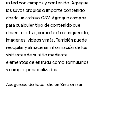
usted con campos y contenido. Agregue
los suyos propios o importe contenido
desde un archivo CSV. Agregue campos
para cualquier tipo de contenido que
desee mostrar, como texto enriquecido,
imágenes, videos y más. También puede
recopilar y almacenar información de los
visitantes de su sitio mediante
elementos de entrada como formularios
y campos personalizados.
Asegúrese de hacer clic en Sincronizar
después de realizar cambios en una
colección, para que los visitantes puedan
ver su contenido más nuevo en su sitio
activo. Obtenga una vista previa de su
sitio para verificar que todos sus
elementos muestren contenido de los