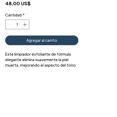
Precio
48,00 US$
Cantidad
*
Agregar al carrito
Este limpiador exfoliante de fórmula
elegante elimina suavemente la piel
muerta, mejorando el aspecto del tono
y la textura de la piel.
3427 Pershing Dr., El Paso, TX 79934
Teléfono: 915 • 201 • 1190 FAX: 915 • 201 •
1191