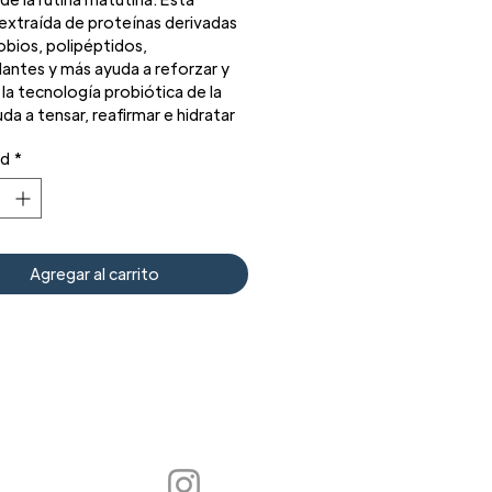
extraída de proteínas derivadas
obios, polipéptidos,
dantes y más ayuda a reforzar y
la tecnología probiótica de la
uda a tensar, reafirmar e hidratar
nte la piel mientras restaura su
ad
*
dad natural.
 la tecnología probiótica de la
 la salud y la luminosidad de la
Agregar al carrito