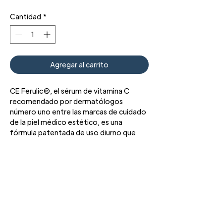
Cantidad
*
Agregar al carrito
CE Ferulic®, el sérum de vitamina C
recomendado por dermatólogos
número uno entre las marcas de cuidado
de la piel médico estético, es una
fórmula patentada de uso diurno que
ofrece protección ambiental avanzada y
mejora clínicamente ocho signos del
envejecimiento, incluidas las líneas finas,
las arrugas, la decoloración y la pérdida
de firmeza y luminosidad. Está
clínicamente probado que reduce hasta
un 48 % del daño potencial de los
3427 Pershing Dr., El Paso, TX 79934
Teléfono: 915 • 201 • 1190 FAX: 915 • 201 •
radicales libres causados por la
1191