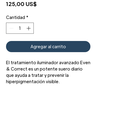
Precio
125,00 US$
Cantidad
*
Agregar al carrito
El tratamiento iluminador avanzado Even
& Correct es un potente suero diario
que ayuda a tratar y prevenir la
hiperpigmentación visible.
Sin hidroquinona y sin retinol.
3427 Pershing Dr., El Paso, TX 79934
Teléfono: 915 • 201 • 1190 FAX: 915 • 201 •