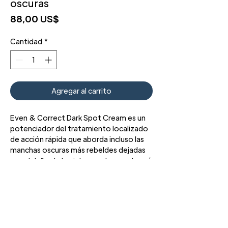
oscuras
Precio
88,00 US$
Cantidad
*
Agregar al carrito
Even & Correct Dark Spot Cream es un
potenciador del tratamiento localizado
de acción rápida que aborda incluso las
manchas oscuras más rebeldes dejadas
por el daño de la piel causado por el acné
o la exposición al sol.