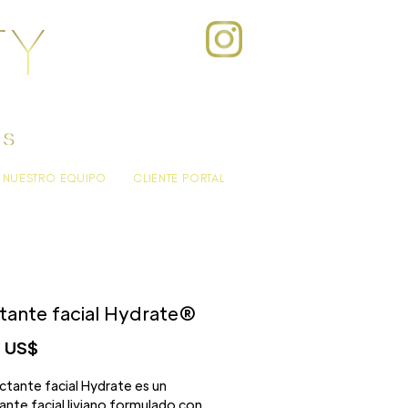
NUESTRO EQUIPO
CLIENTE PORTAL
tante facial Hydrate®
Precio
 US$
ctante facial Hydrate es un
nte facial liviano formulado con