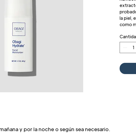
extract
probado
la piel,
como ma
mango, 
Cantid
sequeda
y una p
Prop
todo 
Redu
tran
ALMAC
Mante
direc
Cons
cont
77°F
a mañana y por la noche o según sea necesario.