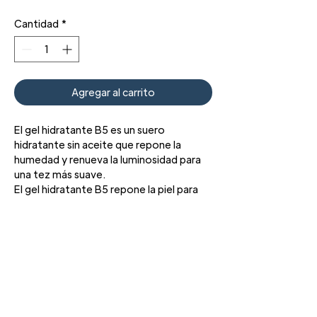
Cantidad
*
Agregar al carrito
El gel hidratante B5 es un suero
hidratante sin aceite que repone la
humedad y renueva la luminosidad para
una tez más suave.
El gel hidratante B5 repone la piel para
que luzca más suave y más joven. Este
humectante sin aceite combina vitamina
B5 con ácido hialurónico, el hidratante
natural del cuerpo, para ayudar a retener
la humedad en la piel. Se puede usar solo
o con un humectante diario para brindar
hidratación adicional y es un humectante
3427 Pershing Dr., El Paso, TX 79934
Teléfono: 915 • 201 • 1190 FAX: 915 • 201 •
ideal para pieles propensas a las
1191