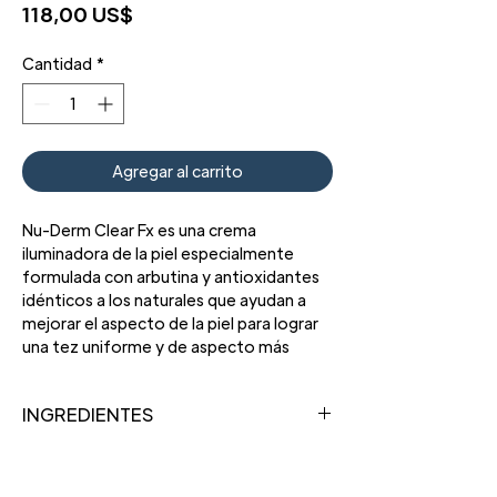
Precio
118,00 US$
Cantidad
*
Agregar al carrito
Nu-Derm Clear Fx es una crema
iluminadora de la piel especialmente
formulada con arbutina y antioxidantes
idénticos a los naturales que ayudan a
mejorar el aspecto de la piel para lograr
una tez uniforme y de aspecto más
saludable.
INGREDIENTES
ARBUTIN
CÓMO USARLO
Agente iluminador y antioxidante