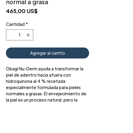
normal a grasa
Precio
465,00 US$
Cantidad
*
Agregar al carrito
Obagi Nu-Derm ayuda a transformar la
piel de adentro hacia afuera con
hidroquinona al 4 % recetada
especialmente formulada para pieles
normales a grasas. El envejecimiento de
la piel es un proceso natural, pero la
exposición diaria al sol puede contribuir
al envejecimiento prematuro. La piel
INGREDIENTES
dañada por el sol luce opaca, con capas
de piel dañadas y envejecidas que se
HIDROQUINONA 4%
acumulan debido a una renovación