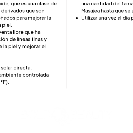
noide, que es una clase de
una cantidad del tama
 derivados que son
Masajea hasta que se
ñados para mejorar la
Utilizar una vez al día
 piel.
 venta libre que ha
ión de líneas finas y
e la piel y mejorar el
 solar directa.
 ambiente controlada
°F).
3427 Pershing Dr., El Paso, TX 79934