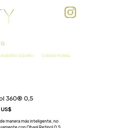
NUESTRO EQUIPO
CLIENTE PORTAL
ol 360® 0,5
Precio
 US$
 de manera más inteligente, no
uamente con Obagi Retinol 0.5.