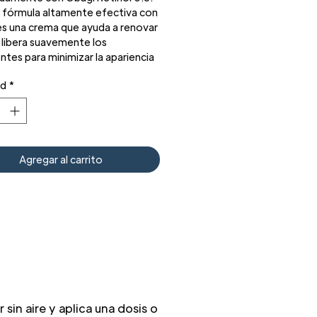
 fórmula altamente efectiva con
 es una crema que ayuda a renovar
y libera suavemente los
ntes para minimizar la apariencia
s finas y arrugas mientras
ad
*
e la renovación de la piel para
 minimizar los signos visibles del
imiento de la piel con una
ión mínima. También hemos
 una bomba sin aire para
Agregar al carrito
ar el producto fácilmente
 se protege la integridad de la
 y el rendimiento del producto.
 sin aire y aplica una dosis o