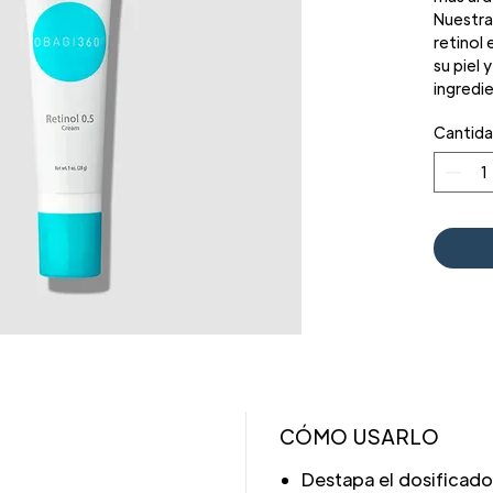
Nuestra
retinol
su piel 
ingredie
de línea
Cantid
promuev
ayudar a
envejec
irritac
incluido
dispens
mientras
fórmula
CÓMO USARLO
Destapa el dosificador