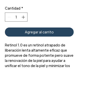
Cantidad
*
Agregar al carrito
Retinol 1.0 es un retinol atrapado de
liberación lenta altamente eficaz que
promueve de forma potente pero suave
la renovación de la piel para ayudar a
unificar el tono de la piel y minimizar los
signos del envejecimiento de la piel,
como las líneas finas y las arrugas. Para
una piel visiblemente mejorada y de
aspecto más joven con una irritación
mínima.
Ayuda a renovar la piel y reducir la
aparición de líneas finas y arrugas.
3427 Pershing Dr., El Paso, TX 79934
Teléfono: 915 • 201 • 1190 FAX: 915 • 201 •
Eficaz con mínima irritación.
1191