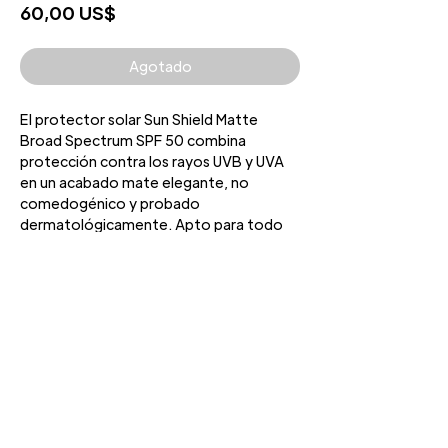
Precio
60,00 US$
Agotado
El protector solar Sun Shield Matte
Broad Spectrum SPF 50 combina
protección contra los rayos UVB y UVA
en un acabado mate elegante, no
comedogénico y probado
dermatológicamente. Apto para todo
tipo de piel.
3427 Pershing Dr., El Paso, TX 79934
Teléfono: 915 • 201 • 1190 FAX: 915 • 201 •
1191
Derechos de autor © 2024 Bold Beauty
Todos los derechos reservados
POLÍTICA DE PRIVACIDAD