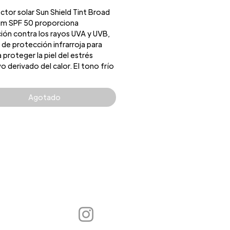
ctor solar Sun Shield Tint Broad
m SPF 50 proporciona
ión contra los rayos UVA y UVB,
de protección infrarroja para
 proteger la piel del estrés
o derivado del calor. El tono frío
l para pieles con subtonos
 o beige.
Agotado
ios clave
rmula física y química
orciona protección contra rayos
UVB y defensa contra rayos IR,
 luz azul.
tonos fríos y transparentes
an los matices de tu piel.
cnología de cristal de
oescudo térmico refleja o
ersa eficazmente los rayos
os en la superficie de la piel
s de causar daño.
mendado por la Skin Cancer