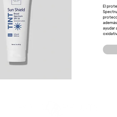
El prote
Spectru
protecc
además 
ayudar a
oxidativ
es idea
rosados
Benefic
La fó
prop
UVA/
HEV y
Los 
realz
La te
micr
disp
dañin
ante
Reco