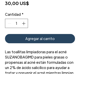
Precio
30,00 US$
Cantidad
*
Agregar al carrito
Las toallitas limpiadoras para el acné
SUZANOBAGIMD para pieles grasas o
propensas al acné están formuladas con
un 2% de ácido salicílico para ayudar a
tratar y prevenir el acné mientras limpian
y refrescan rápidamente la piel.
3427 Pershing Dr., El Paso, TX 79934