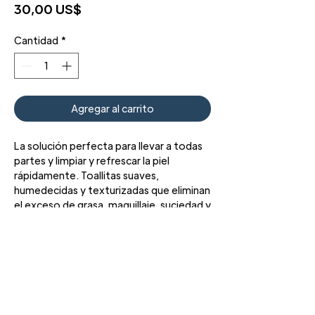
Precio
30,00 US$
Cantidad
*
Agregar al carrito
La solución perfecta para llevar a todas
partes y limpiar y refrescar la piel
rápidamente. Toallitas suaves,
humedecidas y texturizadas que eliminan
el exceso de grasa, maquillaje, suciedad y
otras impurezas.
3427 Pershing Dr., El Paso, TX 79934