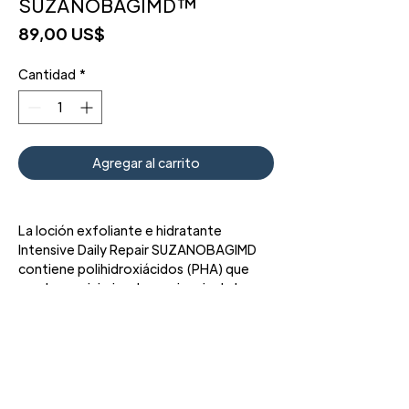
SUZANOBAGIMD™
Precio
89,00 US$
Cantidad
*
Agregar al carrito
La loción exfoliante e hidratante
Intensive Daily Repair SUZANOBAGIMD
contiene polihidroxiácidos (PHA) que
ayudan a minimizar la apariencia de los
poros y los signos visibles del
envejecimiento de la piel con una
exfoliación suave.