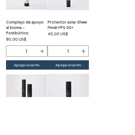
Complejo de apoyo
Protector solar Sheer
al bioma –
Finish FPS 50+
Postbiótico
Precio
45,00 US$
Precio
80,00 US$
Agregar al carrito
Agregar al carrito
Dúo de elementos
Niebla activadora
esenciales de Living
BIOJUVE (recarga)
Biome: probióticos
Precio
50,00 US$