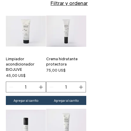
Filtrar y ordenar
Limpiador
Crema hidratante
acondicionador
protectora
BIOJUVE
Precio
75,00 US$
Precio
45,00 US$
Agregar al carrito
Agregar al carrito