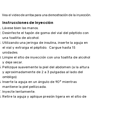
Vea el video de arriba para una demostración de la inyección.
Instrucciones de Inyección
Lávese bien las manos.
Desinfecte el tapón de goma del vial del péptido con
una toallita de alcohol.
Utilizando una jeringa de insulina, inserte la aguja en
el vial y extraiga el péptido. Cargue hasta 15
unidades.
Limpie el sitio de inyección con una toallita de alcohol
y deje secar.
Pellizque suavemente la piel del abdomen (a la altura
y aproximadamente de 2 a 3 pulgadas al lado del
ombligo)
Inserte la aguja en un ángulo de 90° mientras
mantiene la piel pellizcada.
Inyecte lentamente.
Retire la aguja y aplique presión ligera en el sitio de
inyección.
Deseche la jeringa de manera segura.
Almacenamiento
Mantener refrigerado.
Proteger del calor y de la luz solar.