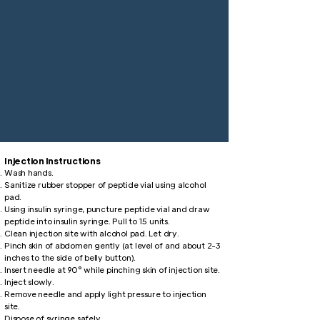
GHK-Cu
Semax
GLOW
TB-500
KLOW
Tesamorelin
Glutathione
Tesamorelin/Ipamorelin
Injection Instructions
Wash hands.
Sanitize rubber stopper of peptide vial using alcohol
pad.
Using insulin syringe, puncture peptide vial and draw
peptide into insulin syringe. Pull to 15 units.
Clean injection site with alcohol pad. Let dry.
Pinch skin of abdomen gently (at level of and about 2-3
inches to the side of belly button).
Insert needle at 90° while pinching skin of injection site.
Inject slowly.
Remove needle and apply light pressure to injection
site.
Dispose of syringe safely.