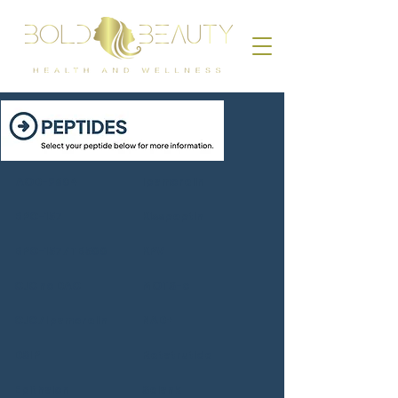
AOD-9604
Ipamorelin
BPC-157
Kisspeptin
BPC-157 / TB500
KPV
CJC no DAC
MOTS-c
CJC / Ipamorelin
NAD+
DSIP
Retatrutide
Epithalon
Selank